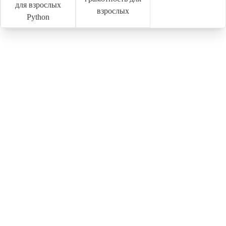
для взрослых
взрослых
Python
Свяжитесь с нами
Напишите нам в Whatsapp
Напишите нам в Telegram
Напишите нам в Вконтакте
Следите за нами в социальных сетях
Подготовка к ОГЭ и ЕГЭ