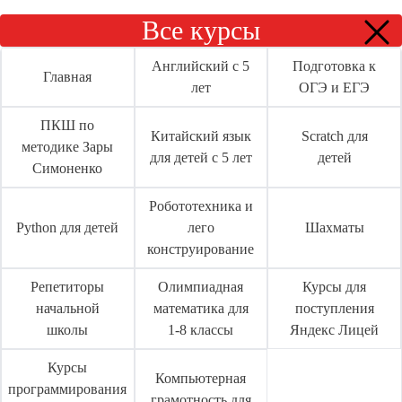
Все курсы
+7 925 523-32-72
Блог
Английский с 5
Подготовка к
Главная
Контакты
лет
ОГЭ и ЕГЭ
Наши адреса
Расписание занятий
ПКШ по
Китайский язык
Scratch для
методике Зары
для детей с 5 лет
детей
Симоненко
Нахабино
Робототехника и
ул. Королева, 5. пом. 24
Python для детей
лего
Шахматы
конструирование
Павловская Слобода
ул. Октябрьская, зд.1 (ТЦ "Октябрь"), 3 этаж
Репетиторы
Олимпиадная
Курсы для
начальной
математика для
поступления
школы
1-8 классы
Яндекс Лицей
Курсы
Компьютерная
Наши контакты
программирования
грамотность для